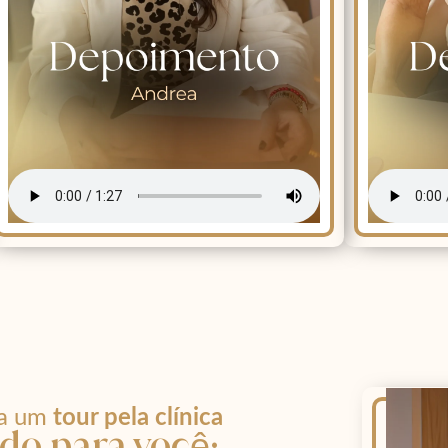
ça um
tour pela clínica
do para você: