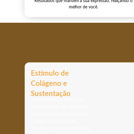
Resultados que mantem
a sua expressão, realçando o
melhor de você.
Estímulo de
Colágeno e
Sustentação
Bioestimulador à base de
hidroxiapatita de cálcio que
ativa a produção natural de
colágeno, devolvendo
firmeza e sustentação à pele.