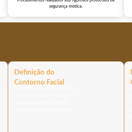
Procedimentos realizados sob rigorosos protocolos de
segurança médica.
Definição do
Contorno Facial
Ideal para redefinir o contorno
do rosto e tratar a flacidez,
proporcionando um efeito
lifting discreto e harmonioso.