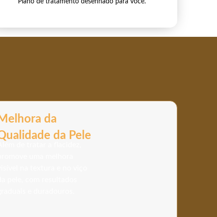
Plano de tratamento desenhado para você.
Melhora da
Qualidade da Pele
Além de tratar a flacidez,
promove uma melhora
visível na textura e no viço
da pele, com resultados
graduais e duradouros.