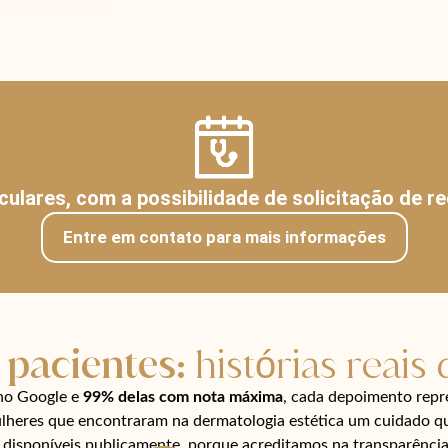
culares, com a possibilidade de solicitação de 
Entre em contato para mais informações
 pacientes:
histórias reais
no Google e
99% delas com nota máxima
, cada depoimento repr
ulheres que encontraram na dermatologia estética um cuidado qu
o disponíveis publicamente, porque acreditamos na transparênci